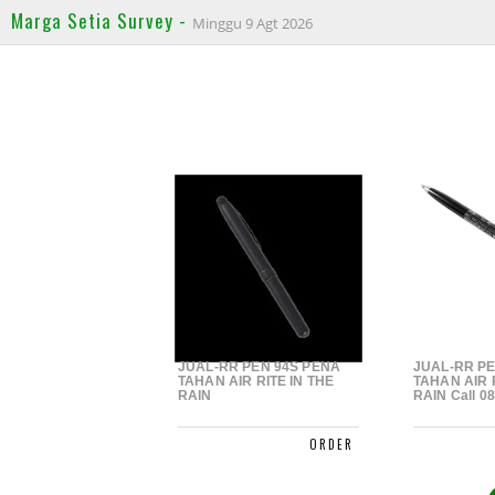
Marga Setia Survey -
Minggu 9 Agt 2026
JUAL-RR PEN 94S PENA
JUAL-RR PE
TAHAN AIR RITE IN THE
TAHAN AIR R
RAIN
RAIN Call 0