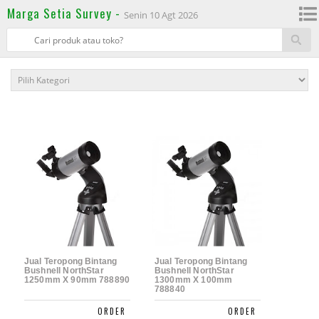
Marga Setia Survey -
Senin 10 Agt 2026
Jual Teropong Bintang
Jual Teropong Bintang
Rp 8.500.000,-
Rp9.500.000,-
Bushnell NorthStar
Bushnell NorthStar
1250mm X 90mm 788890
1300mm X 100mm
788840